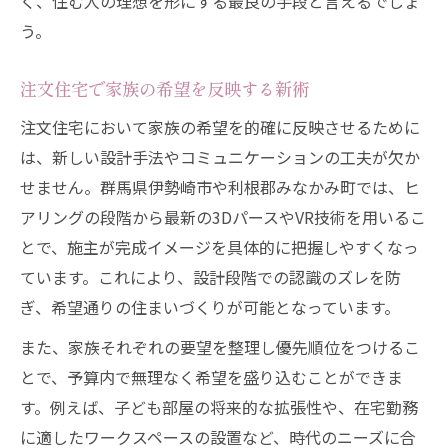
く、住む人の理想を形にする最良の手段と言えるでしょ
注文住宅の標準仕様と追加費用の違い
う。
注文住宅で情報収集を成功につなげる方法
注文住宅の提案力と対応力を比較する視点
注文住宅で家族の希望を反映する新術
暮らしやすさを守る家づくりの工夫とは
注文住宅において家族の希望を的確に反映させるために
注文住宅の断熱性と気密性を高める方法
は、新しい設計手法やコミュニケーションの工夫が欠か
注文住宅で毎日の家事を楽にする工夫
せません。群馬県伊勢崎市や利根郡みなかみ町では、ヒ
注文住宅で将来のメンテナンス負担を軽減
アリングの段階から最新の3DパースやVR技術を用いるこ
注文住宅の設備仕様を最適化するポイント
とで、施主が完成イメージを具体的に把握しやすくなっ
注文住宅で快適な住環境を守るアイデア
ています。これにより、設計段階での認識のズレを防
ぎ、希望通りの住まいづくりが可能となっています。
将来まで安心できる注文住宅の選び方
注文住宅で長期的に安心できる選択基準
また、家族それぞれの要望を整理し優先順位をつけるこ
とで、予算内で無理なく希望を盛り込むことができま
注文住宅の耐震性や省エネ性の確認方法
す。例えば、子ども部屋の将来的な拡張性や、在宅勤務
注文住宅で将来の家族変化に備える発想
に適したワークスペースの設置など、時代のニーズに合
注文住宅で維持管理がしやすい家づくり