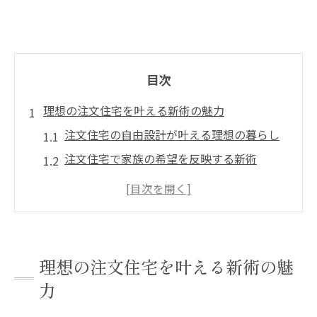
目次
理想の注文住宅を叶える新術の魅力
注文住宅の自由設計が叶える理想の暮らし
注文住宅で家族の希望を反映する新術
地域特性を活かした注文住宅設計の工夫
注文住宅でライフスタイルに合わせた間取
り
注文住宅の強みと新しい家づくりの発想
理想の注文住宅を叶える新術の魅
予算内で高性能住宅を設計する秘訣
力
注文住宅で予算内に収める設計ポイント