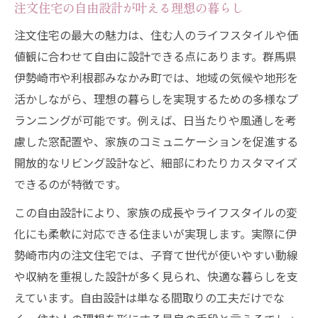
注文住宅の自由設計が叶える理想の暮らし
注文住宅のコストと性能を両立させる工夫
予算と断熱・耐震性能を考えた注文住宅
注文住宅の最大の魅力は、住む人のライフスタイルや価
注文住宅で追加費用を抑えるアイデア
値観に合わせて自由に設計できる点にあります。群馬県
伊勢崎市や利根郡みなかみ町では、地域の気候や地形を
注文住宅の費用配分と標準仕様の見極め
活かしながら、理想の暮らしを実現するための多様なプ
後悔しない間取り選びの実践ポイント
ランニングが可能です。例えば、日当たりや風通しを考
注文住宅で間取り後悔を防ぐ工夫とは
慮した窓配置や、家族のコミュニケーションを促進する
注文住宅の家事動線と収納計画の基本
開放的なリビング設計など、細部にわたりカスタマイズ
注文住宅で家族構成に合う間取り選び
できるのが特徴です。
注文住宅でよくある間取り失敗を回避
この自由設計により、家族の成長やライフスタイルの変
注文住宅の居住性を高める設計の要点
化にも柔軟に対応できる住まいが実現します。実際に伊
注文住宅成功へ導く比較と検討の極意
勢崎市内の注文住宅では、子育て世代が使いやすい動線
注文住宅の施工会社を比較する重要性
や収納を重視した設計が多く見られ、快適な暮らしを支
注文住宅で施工会社の得意分野を見極める
えています。自由設計は単なる間取りの工夫だけでな