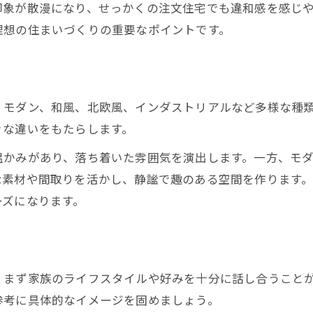
印象が散漫になり、せっかくの注文住宅でも違和感を感じ
おしゃれな注文住宅の外観と内装の関係性
理想の住まいづくりの重要なポイントです。
注文住宅は外観と内装の統一感が重要
外観と内装の関係が印象を左右する理由
注文住宅デザインで失敗しない統一手法
、モダン、和風、北欧風、インダストリアルなど多様な種
おしゃれな注文住宅の内外装事例を解説
きな違いをもたらします。
内外装バランスで注文住宅の印象が変わる
温かみがあり、落ち着いた雰囲気を演出します。一方、モ
内外装を統一させる注文住宅デザインのコツ
な素材や間取りを活かし、静謐で趣のある空間を作ります
注文住宅で統一感を出すデザインの基本
ーズになります。
統一デザインが注文住宅の印象を作る
内外装統一でおしゃれ注文住宅を実現
デザイン決め方と統一ポイントを解説
、まず家族のライフスタイルや好みを十分に話し合うこと
注文住宅は配色と素材選びが統一の鍵
参考に具体的なイメージを固めましょう。
理想の注文住宅はテイスト決定が鍵になる