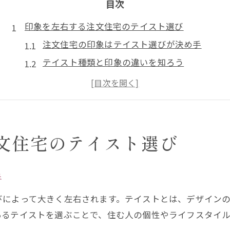
目次
印象を左右する注文住宅のテイスト選び
注文住宅の印象はテイスト選びが決め手
テイスト種類と印象の違いを知ろう
注文住宅で失敗しないテイスト決定法
おしゃれな注文住宅テイスト実例集
テイスト統一で注文住宅の印象アップ
洗練された注文住宅の印象を叶える方法
文住宅のテイスト選び
注文住宅の洗練印象を作る外観ポイント
注文住宅で統一感ある印象を実現するコツ
手
印象を高める注文住宅デザインの工夫
びによって大きく左右されます。テイストとは、デザイン
注文住宅の内外装バランスが洗練の鍵
あるテイストを選ぶことで、住む人の個性やライフスタイ
おしゃれな注文住宅印象を叶える方法