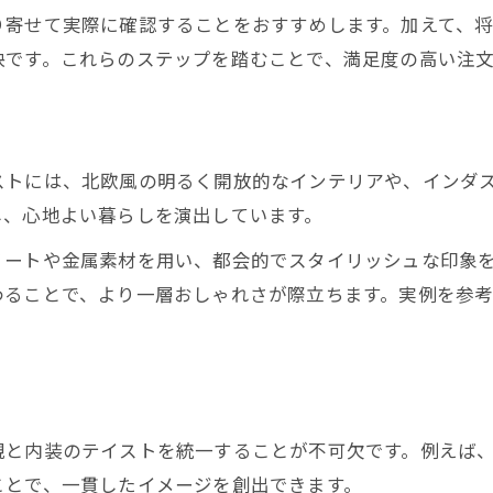
り寄せて実際に確認することをおすすめします。加えて、
テイスト決定が注文住宅印象を左右する
訣です。これらのステップを踏むことで、満足度の高い注
注文住宅で理想のテイスト選び方とは
印象を高める注文住宅テイスト決定術
注文住宅のテイスト種類と選び方解説
ストには、北欧風の明るく開放的なインテリアや、インダ
おしゃれな注文住宅はテイストが重要
し、心地よい暮らしを演出しています。
注文住宅印象アップ最新デザイン傾向を解説
リートや金属素材を用い、都会的でスタイリッシュな印象
注文住宅印象を高める最新デザイン傾向
わることで、より一層おしゃれさが際立ちます。実例を参
今注目のおしゃれ注文住宅デザインとは
注文住宅印象アップ事例とトレンド解説
統一感が際立つ注文住宅デザイン最新例
印象に残る注文住宅デザインの選び方
観と内装のテイストを統一することが不可欠です。例えば
ことで、一貫したイメージを創出できます。