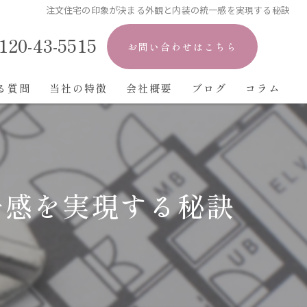
注文住宅の印象が決まる外観と内装の統一感を実現する秘訣
120-43-5515
お問い合わせはこちら
る質問
当社の特徴
会社概要
ブログ
コラム
戸建て
新築
一感を実現する秘訣
設計
デザイン
ひのき